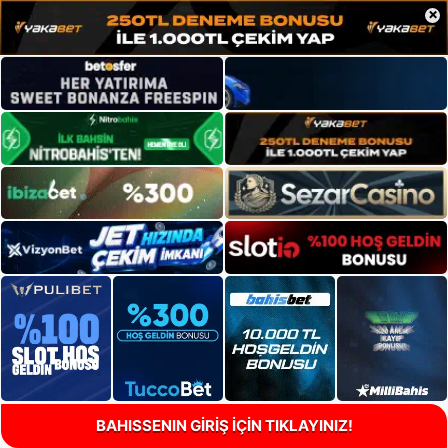
×
BAHISSENIN GİRİŞ İÇİN TIKLAYINIZ!