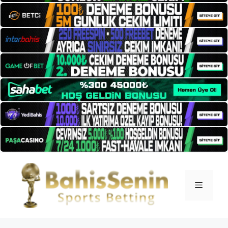
İçeriğe
atla
Menü