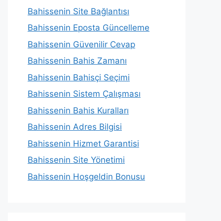
Bahissenin Site Bağlantısı
Bahissenin Eposta Güncelleme
Bahissenin Güvenilir Cevap
Bahissenin Bahis Zamanı
Bahissenin Bahisçi Seçimi
Bahissenin Sistem Çalışması
Bahissenin Bahis Kuralları
Bahissenin Adres Bilgisi
Bahissenin Hizmet Garantisi
Bahissenin Site Yönetimi
Bahissenin Hoşgeldin Bonusu