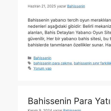
Haziran 21, 2025
yazar
Bahissenin
Bahissenin yabancı tercih oyun meraklıları
nedenleri aşağıdaki gibidir: Belirli mekan
alanları, Bahis Detayları Yabancı Oyun Sit
güvenilir, Her bir yabancı bahis sitesi, bu 
bahislerde tanımlanan özellikler sunar. H
Kategoriler
Bahissenin
Etiketler
bahissenin para çekme
,
bahissenin sınır farklılık
Yorum yap
Bahissenin Para Yat
Kasım 9, 2024
yazar
Bahissenin