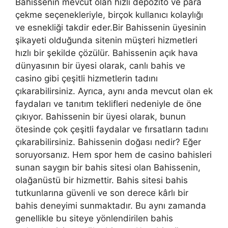
Bahissenin mevcut olan hızlı depozito ve para
çekme seçenekleriyle, birçok kullanıcı kolaylığı
ve esnekliği takdir eder.Bir Bahissenin üyesinin
şikayeti olduğunda sitenin müşteri hizmetleri
hızlı bir şekilde çözülür. Bahissenin açık hava
dünyasının bir üyesi olarak, canlı bahis ve
casino gibi çeşitli hizmetlerin tadını
çıkarabilirsiniz. Ayrıca, aynı anda mevcut olan ek
faydaları ve tanıtım teklifleri nedeniyle de öne
çıkıyor. Bahissenin bir üyesi olarak, bunun
ötesinde çok çeşitli faydalar ve fırsatların tadını
çıkarabilirsiniz. Bahissenin doğası nedir? Eğer
soruyorsanız. Hem spor hem de casino bahisleri
sunan saygın bir bahis sitesi olan Bahissenin,
olağanüstü bir hizmettir. Bahis sitesi bahis
tutkunlarına güvenli ve son derece kârlı bir
bahis deneyimi sunmaktadır. Bu aynı zamanda
genellikle bu siteye yönlendirilen bahis