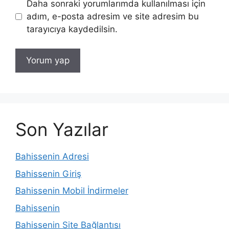
Daha sonraki yorumlarımda kullanılması için
adım, e-posta adresim ve site adresim bu
tarayıcıya kaydedilsin.
Son Yazılar
Bahissenin Adresi
Bahissenin Giriş
Bahissenin Mobil İndirmeler
Bahissenin
Bahissenin Site Bağlantısı