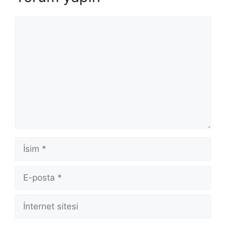
Yorum
İsim
E-
posta
İnternet
sitesi