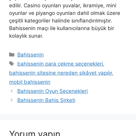
edilir. Casino oyunları yuvalar, ikramiye, mini
oyunlar ve piyango oyunları dahil olmak üzere
çeşitli kategoriler halinde sınıflandırılmıştır.
Bahissenin maçı ile kullanıcılarına büyük bir
kolaylık sunar.
Kategoriler
Bahissenin
Etiketler
bahissenin para çekme seçenekleri
,
bahissenin sitesine nereden şikâyet yapılır
,
mobil bahissenin
Bahissenin Oyun Seçenekleri
Bahissenin Bahis Şirketi
Yorum yapın