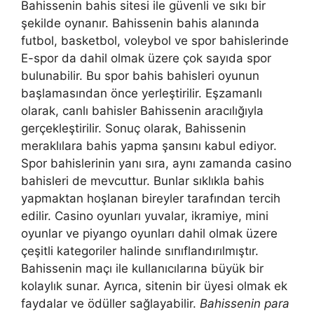
Bahissenin bahis sitesi ile güvenli ve sıkı bir
şekilde oynanır. Bahissenin bahis alanında
futbol, ​​basketbol, ​​voleybol ve spor bahislerinde
E-spor da dahil olmak üzere çok sayıda spor
bulunabilir. Bu spor bahis bahisleri oyunun
başlamasından önce yerleştirilir. Eşzamanlı
olarak, canlı bahisler Bahissenin aracılığıyla
gerçekleştirilir. Sonuç olarak, Bahissenin
meraklılara bahis yapma şansını kabul ediyor.
Spor bahislerinin yanı sıra, aynı zamanda casino
bahisleri de mevcuttur. Bunlar sıklıkla bahis
yapmaktan hoşlanan bireyler tarafından tercih
edilir. Casino oyunları yuvalar, ikramiye, mini
oyunlar ve piyango oyunları dahil olmak üzere
çeşitli kategoriler halinde sınıflandırılmıştır.
Bahissenin maçı ile kullanıcılarına büyük bir
kolaylık sunar. Ayrıca, sitenin bir üyesi olmak ek
faydalar ve ödüller sağlayabilir.
Bahissenin para