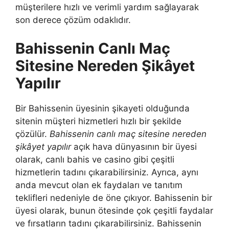
müşterilere hızlı ve verimli yardım sağlayarak
son derece çözüm odaklıdır.
Bahissenin Canlı Maç
Sitesine Nereden Şikâyet
Yapılır
Bir Bahissenin üyesinin şikayeti olduğunda
sitenin müşteri hizmetleri hızlı bir şekilde
çözülür.
Bahissenin canlı maç sitesine nereden
şikâyet yapılır
açık hava dünyasının bir üyesi
olarak, canlı bahis ve casino gibi çeşitli
hizmetlerin tadını çıkarabilirsiniz. Ayrıca, aynı
anda mevcut olan ek faydaları ve tanıtım
teklifleri nedeniyle de öne çıkıyor. Bahissenin bir
üyesi olarak, bunun ötesinde çok çeşitli faydalar
ve fırsatların tadını çıkarabilirsiniz. Bahissenin