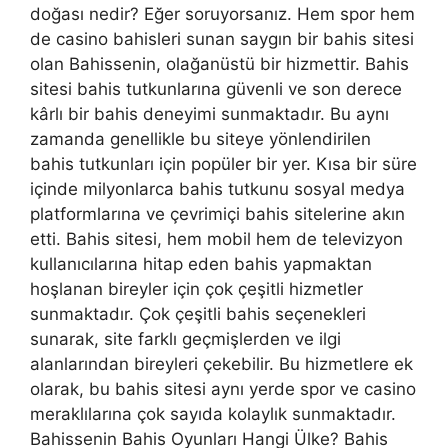
doğası nedir? Eğer soruyorsanız. Hem spor hem
de casino bahisleri sunan saygın bir bahis sitesi
olan Bahissenin, olağanüstü bir hizmettir. Bahis
sitesi bahis tutkunlarına güvenli ve son derece
kârlı bir bahis deneyimi sunmaktadır. Bu aynı
zamanda genellikle bu siteye yönlendirilen
bahis tutkunları için popüler bir yer. Kısa bir süre
içinde milyonlarca bahis tutkunu sosyal medya
platformlarına ve çevrimiçi bahis sitelerine akın
etti. Bahis sitesi, hem mobil hem de televizyon
kullanıcılarına hitap eden bahis yapmaktan
hoşlanan bireyler için çok çeşitli hizmetler
sunmaktadır. Çok çeşitli bahis seçenekleri
sunarak, site farklı geçmişlerden ve ilgi
alanlarından bireyleri çekebilir. Bu hizmetlere ek
olarak, bu bahis sitesi aynı yerde spor ve casino
meraklılarına çok sayıda kolaylık sunmaktadır.
Bahissenin Bahis Oyunları Hangi Ülke? Bahis